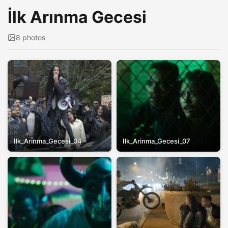
İlk Arınma Gecesi
8 photos
Ilk_Arinma_Gecesi_04
Ilk_Arinma_Gecesi_07