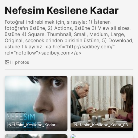
Nefesim Kesilene Kadar
Fotoğraf indirebilmek için, sırasıyla: 1) İstenen
fotoğrafın üstüne, 2) Actions, üstüne 3) View all sizes,
üstüne 4) Square, Thumbnail, Small, Medium, Large,
Original, seçeneklerinden birisinin üstüne, 5) Download,
üstüne tıklayınız. <a href="http://sadibey.com/"
rel="nofollow">sadibey.com</a>
11 photos
Nefesim_Kesilene_Kadar
Nefesim_Kesilene_Kadar_03