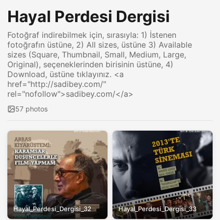
Hayal Perdesi Dergisi
Fotoğraf indirebilmek için, sırasıyla: 1) İstenen
fotoğrafın üstüne, 2) All sizes, üstüne 3) Available
sizes (Square, Thumbnail, Small, Medium, Large,
Original), seçeneklerinden birisinin üstüne, 4)
Download, üstüne tıklayınız. <a
href="http://sadibey.com/"
rel="nofollow">sadibey.com/</a>
57 photos
Hayal_Perdesi_Dergisi_32
Hayal_Perdesi_Dergisi_33